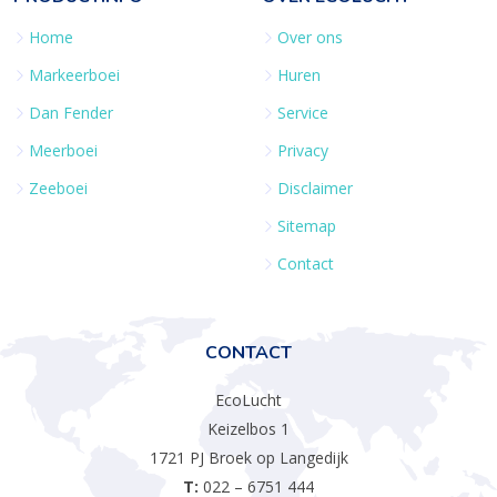
Home
Over ons
Markeerboei
Huren
Dan Fender
Service
Meerboei
Privacy
Zeeboei
Disclaimer
Sitemap
Contact
CONTACT
EcoLucht
Keizelbos 1
1721 PJ Broek op Langedijk
T:
022 – 6751 444