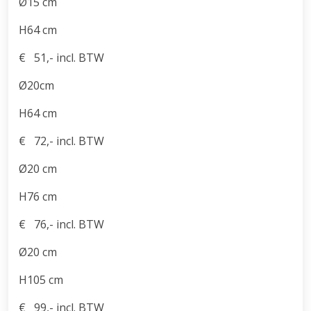
Ø15 cm
H64 cm
€ 51,- incl. BTW
Ø20cm
H64 cm
€ 72,- incl. BTW
Ø20 cm
H76 cm
€ 76,- incl. BTW
Ø20 cm
H105 cm
€ 99,- incl. BTW