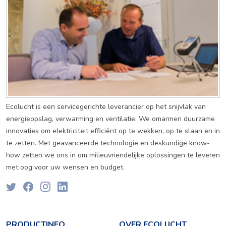
Ecolucht is een servicegerichte leverancier op het snijvlak van
energieopslag, verwarming en ventilatie. We omarmen duurzame
innovaties om elektriciteit efficiënt op te wekken, op te slaan en in
te zetten. Met geavanceerde technologie en deskundige know-
how zetten we ons in om milieuvriendelijke oplossingen te leveren
met oog voor uw wensen en budget.
PRODUCTINFO
OVER ECOLUCHT