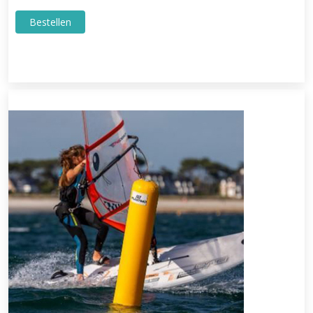
Bestellen