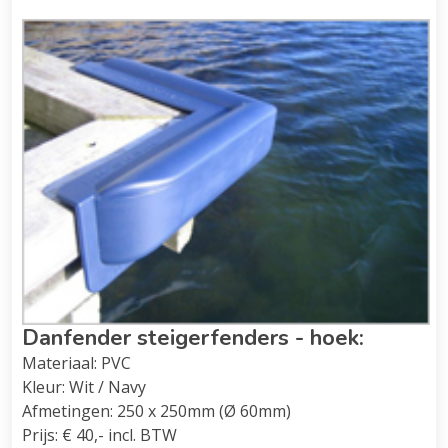
Danfender steigerfenders - hoek:
Materiaal: PVC
Kleur: Wit / Navy
Afmetingen: 250 x 250mm (Ø 60mm)
Prijs: € 40,- incl. BTW