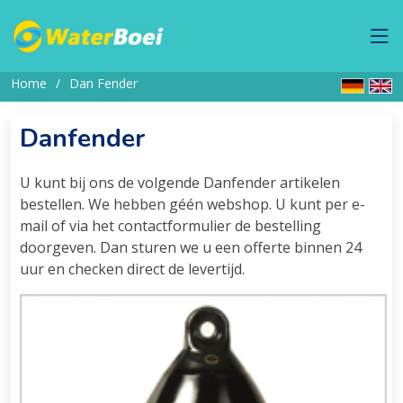
Home
Dan Fender
Danfender
U kunt bij ons de volgende Danfender artikelen
bestellen. We hebben géén webshop. U kunt per e-
mail of via het contactformulier de bestelling
doorgeven. Dan sturen we u een offerte binnen 24
uur en checken direct de levertijd.